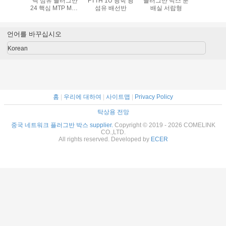
카세트로 광
랙 섬유 플러그반
FTTH 1U 광학 광
플러그반 박스 분
섬유용 패
반 SC /
24 핵심 MTP MPO
섬유 배선반
배실 서랍형
곳 공항에
괴롭힙니다
카세트
을 끼우 라
SC LC O
개시합
언어를 바꾸십시오
Korean
홈
|
우리에 대하여
|
사이트맵
|
Privacy Policy
탁상용 전망
중국 네트워크 플러그반 박스 supplier.
Copyright © 2019 - 2026 COMELINK
CO.,LTD.
All rights reserved. Developed by
ECER