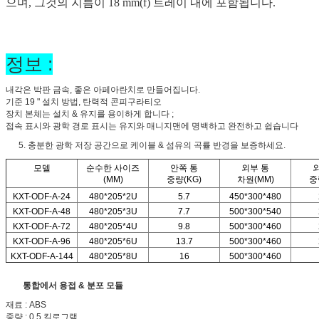
으며, 그것의 지름이 18 mm(f) 트레이 내에 포함됩니다.
정보 :
내각은 박판 금속, 좋은 아페아란치로 만들어집니다.
기준 19 " 설치 방법, 탄력적 콘피구라티오
장치 본체는 설치 & 유지를 용이하게 합니다 ;
접속 표시와 광학 경로 표시는 유지와 매니지맨에 명백하고 완전하고 쉽습니다
5. 충분한 광학 저장 공간으로 케이블 & 섬유의 곡률 반경을 보증하세요.
모델
순수한 사이즈
안쪽 통
외부 통
(MM)
중량(KG)
차원(MM)
중
KXT-ODF-A-24
480*205*2U
5.7
450*300*480
KXT-ODF-A-48
480*205*3U
7.7
500*300*540
KXT-ODF-A-72
480*205*4U
9.8
500*300*460
KXT-ODF-A-96
480*205*6U
13.7
500*300*460
KXT-ODF-A-144
480*205*8U
16
500*300*460
통합에서 용접 & 분포 모듈
재료 : ABS
중량 : 0.5 킬로그램