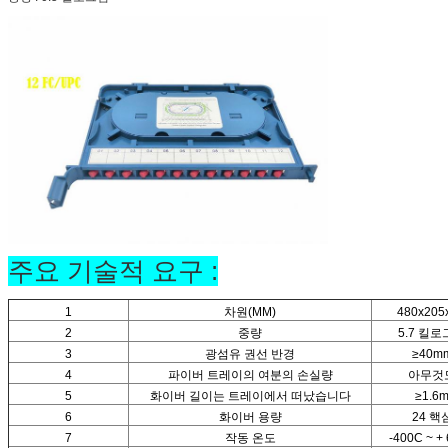
주요 기술적 요구 :
1
차원(MM)
480x205
2
중량
5.7 킬
3
광섬유 권선 반경
≥40m
4
파이버 트레이의 여분의 손실량
아무것
5
화이버 길이는 트레이에서 떠났습니다
≥1.6
6
화이버 용량
24 핵
7
작동 온도
-400C ~ +