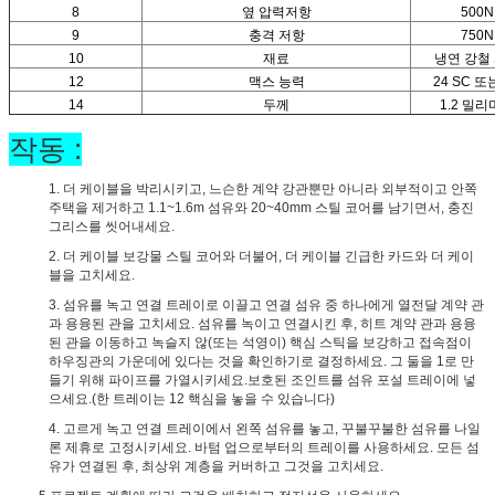
8
옆 압력저항
500N
9
충격 저항
750N
10
재료
냉연 강철
12
맥스 능력
24 SC 또
14
두께
1.2 밀
작동 :
1. 더 케이블을 박리시키고, 느슨한 계약 강관뿐만 아니라 외부적이고 안쪽
주택을 제거하고 1.1~1.6m 섬유와 20~40mm 스틸 코어를 남기면서, 충진
그리스를 씻어내세요.
2. 더 케이블 보강물 스틸 코어와 더불어, 더 케이블 긴급한 카드와 더 케이
블을 고치세요.
3. 섬유를 녹고 연결 트레이로 이끌고 연결 섬유 중 하나에게 열전달 계약 관
과 용융된 관을 고치세요. 섬유를 녹이고 연결시킨 후, 히트 계약 관과 용융
된 관을 이동하고 녹슬지 않(또는 석영이) 핵심 스틱을 보강하고 접속점이
하우징관의 가운데에 있다는 것을 확인하기로 결정하세요. 그 둘을 1로 만
들기 위해 파이프를 가열시키세요.보호된 조인트를 섬유 포설 트레이에 넣
으세요.(한 트레이는 12 핵심을 놓을 수 있습니다)
4. 고르게 녹고 연결 트레이에서 왼쪽 섬유를 놓고, 꾸불꾸불한 섬유를 나일
론 제휴로 고정시키세요. 바텀 업으로부터의 트레이를 사용하세요. 모든 섬
유가 연결된 후, 최상위 계층을 커버하고 그것을 고치세요.