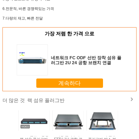
6.전문적, 바른 경쟁력있는 가격
7.다량의 재고, 빠른 전달
가장 저렴 한 가격 으로
네트워크 FC ODF 선반 장착 섬유 플
러그반 2U 24 공항 브랜치 연결
계속하다
랙 섬유 플러그반
더 많은 것
 144 핵심
12/24 섬유 8 공항
이중 접속부와
LC UPC 랙 섬유
KEXINT 