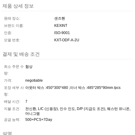
제품 상세 정보
원래 장소:
센즈헨
브랜드 이름:
KEXINT
인증:
ISO-9001
모델 번호:
KXT-ODF-A-2U
결제 및 배송 조건
최소 주문 수
협상
량:
가격:
negotiable
포장 세부 사
아웃터 박스 :450*300*480 ;이너 박스 :485*285*90mm /pcs
항:
배달 시간:
7
지불 조건:
전신환, L/C (신용장), 인수 인도, D/P (지급도 조건), 웨스턴 유니온,
머니그램
공급 능력:
500+PCS+7Day
설명