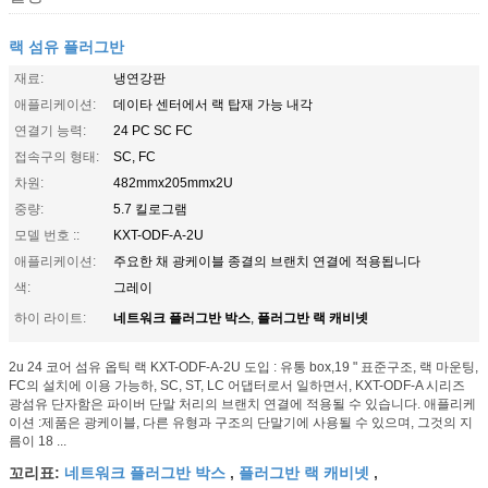
랙 섬유 플러그반
재료:
냉연강판
애플리케이션:
데이타 센터에서 랙 탑재 가능 내각
연결기 능력:
24 PC SC FC
접속구의 형태:
SC, FC
차원:
482mmx205mmx2U
중량:
5.7 킬로그램
모델 번호 ::
KXT-ODF-A-2U
애플리케이션:
주요한 채 광케이블 종결의 브랜치 연결에 적용됩니다
색:
그레이
네트워크 플러그반 박스
플러그반 랙 캐비넷
하이 라이트:
,
2u 24 코어 섬유 옵틱 랙 KXT-ODF-A-2U 도입 : 유통 box,19 " 표준구조, 랙 마운팅,
FC의 설치에 이용 가능하, SC, ST, LC 어댑터로서 일하면서, KXT-ODF-A 시리즈
광섬유 단자함은 파이버 단말 처리의 브랜치 연결에 적용될 수 있습니다. 애플리케
이션 :제품은 광케이블, 다른 유형과 구조의 단말기에 사용될 수 있으며, 그것의 지
름이 18 ...
네트워크 플러그반 박스
플러그반 랙 캐비넷
꼬리표:
,
,